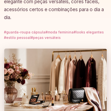
elegante com peças versáteis, cores fáceis,
acessórios certos e combinações para o dia a
dia.
#guarda-roupa cápsula
#moda feminina
#looks elegantes
#estilo pessoal
#peças versáteis