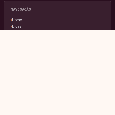
NAVEGAÇÃO
Home
Dicas
Sobre
Enviar pauta
Política Editorial
Privacidade
Política de Cookies
Correções e Retratações
Monetização e Transparência
Uso de Inteligência Artificial
Termos de Uso
EDITORIAS
Moda