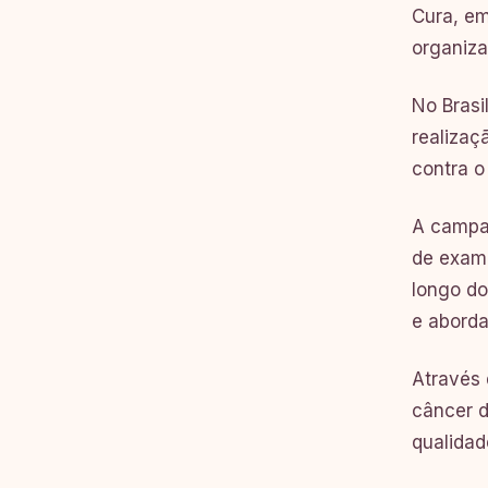
Cura, em
organiza
No Brasi
realizaç
contra o
A campan
de exame
longo do
e abord
Através 
câncer d
qualidad