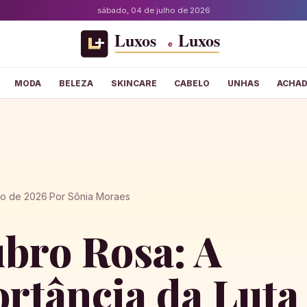
sábado, 04 de julho de 2026
MODA
BELEZA
SKINCARE
CABELO
UNHAS
ACHA
ho de 2026
·
Por Sônia Moraes
bro Rosa: A
rtância da Luta