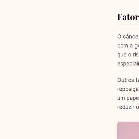
Fator
O câncer
com a ge
que o ri
especial
Outros f
reposiç
um papel
reduzir o