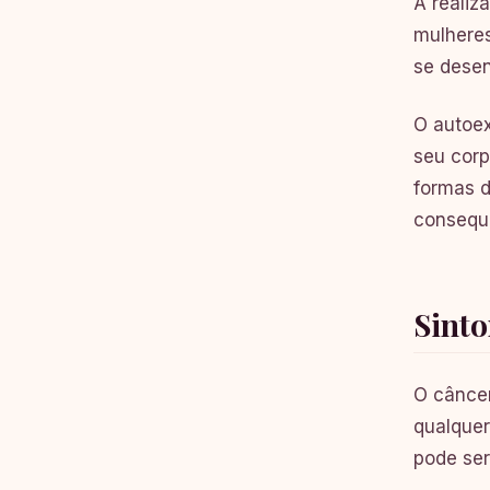
A realiz
mulheres
se dese
O autoe
seu cor
formas d
consequ
Sint
O câncer
qualquer
pode ser