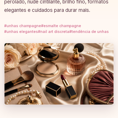
perolado, nude cintilante, brilho fino, formatos
elegantes e cuidados para durar mais.
#unhas champagne
#esmalte champagne
#unhas elegantes
#nail art discreta
#tendência de unhas